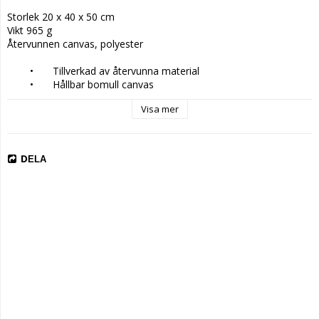
Storlek 20 x 40 x 50 cm

Vikt 965 g

Återvunnen canvas, polyester

	•	Tillverkad av återvunna material

	•	Hållbar bomull canvas

	•	Stor kapacitet

Visa mer
	•	Med detaljer i PU

	•	Justerbara och vadderade axelremmar
DELA